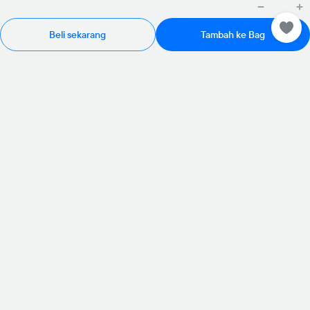
Beli sekarang
Tambah ke Bag
Rp985.000