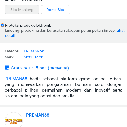
Slot Mahjong
Demo Slot
Proteksi produk elektronik
Lindungi produkmu dari kerusakan ataupun perampokan.
Lihat
detail
Kategori
PREMAN68
Merk
Slot Gacor
Gratis retur 15 hari (bersyarat)
PREMAN68
hadir sebagai platform game online terbaru
yang menawarkan pengalaman bermain seru dengan
berbagai pilihan permainan modern dan inovatif serta
sistem login yang cepat dan praktis.
PREMAN68